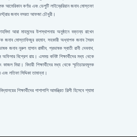
ালক আমেরিকান কর্ণার এবং ডেপুটি লাইব্রেরিয়ান জনাব মোস্তফা
রেজিস্ট্রার জনাব নসরত আফজা চৌধুরী।
ফাহমিদা আরা মাহমুদের উপস্থাপনায় অনুষ্ঠানে বক্তব্য রাখেন
পক জনাব মোস্তাফিজুর রহমান, সহকারী অধ্যাপক জনাব সৈয়দ
ভাষক জনাব নূরুল হাসান রাজীব, প্রভাষক স্বাতী রানী দেবনাথ,
অফিসার বিপ্রেশ রায়। এসময় কনিষ্ট শিক্ষার্থীদের মধ্য থেকে
বং কাজল মিয়া। বিদায়ী শিক্ষার্থীদের মধ্য থেকে স্মৃতিচারনমূলক
এবং লতিফা সিদ্দিকা তামান্না।
ালয়ের শিক্ষার্থীদের পাশাপাশি আমন্ত্রিত শিল্পী হিসেবে শ্যামা