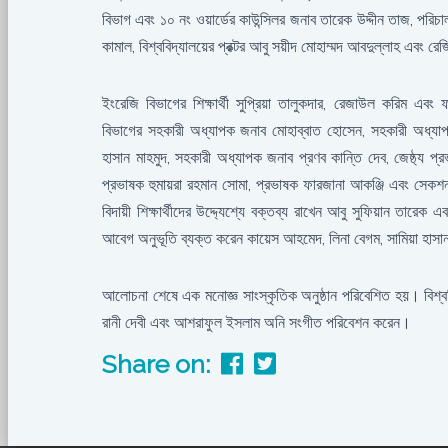
বিভাগ এবং ১০ নং ওয়ার্ডের কাউন্সিলর জনাব তারেক উদ্দীন তাজ, পরিচ
কামাল, বিশ্ববিদ্যালয়ের প্রক্টর আবু সয়ীদ মোহাম্মদ আবদুল্লাহ এবং 
ইংরেজি বিভাগের শিক্ষার্থী সুপ্রিয়া তালুকদার, রেজাউল করিম এবং 
বিভাগের সহকারী অধ্যাপক জনাব মোহাব্বাত হোসেন, সহকারী অধ্যা
হাসান মাহমুদ, সহকারী অধ্যাপক জনাব প্রণব কান্তি দেব, জেষ্ঠ্য প্র
প্রভাষক হুমায়রা রহমান সোমা, প্রভাষক ফারজানা আকঞ্জি এবং সেকশন 
বিদায়ী শিক্ষার্থীদের উদ্দ্যেশ্যে বক্তব্য রাখেন আবু সুফিয়ান তারেক এ
আবেগ অনুভূতি ব্যক্ত করেন কায়েস আহমেদ, লিনা বেগম, সামিয়া হাসান 
আলোচনা শেষে এক মনোজ্ঞ সাংস্কৃতিক অনুষ্ঠান পরিবেশিত হয়। বিশ্ববিদ্য
রানী দেবী এবং আশরাফুল ইসলাম অনি সংগীত পরিবেশন করেন।
Share on: