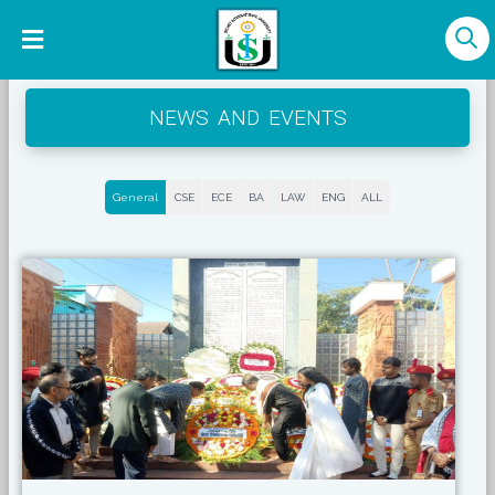
NEWS AND EVENTS
General
CSE
ECE
BA
LAW
ENG
ALL