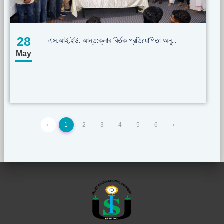
28
এস.আই.ইউ. আন্ত:ক্লাব বির্তক প্রতিযোগিতা অনু...
May
‹
1
2
3
4
5
6
›