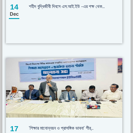
14
শহীদ বুদ্ধিজীবী দিবসে এস.আই.ইউ -এর পক্ষ থেক...
Dec
17
'শিক্ষার মানোন্নয়ন ও প্রাসঙ্গিক ভাবনা' শীর্...