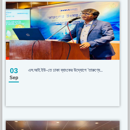
03
এস.আই.ইউ-তে ঢাকা ব্যাংকের উদ্যোগে 'তারুণ্যে...
Sep