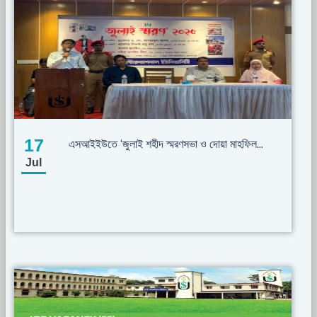
17
এসআইইউতে ‘জুলাই শহীদ স্মরণসভা ও দোয়া মাহফিল...
Jul