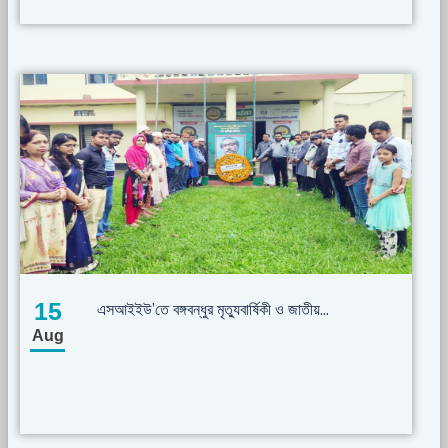
15
এসআইইউ’তে বঙ্গবন্ধুর মৃত্যুবার্ষিকী ও জাতীয়...
Aug